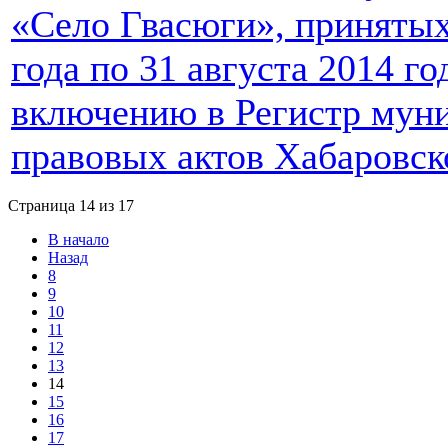
«Село Гвасюги», принятых
года по 31 августа 2014 г
включению в Регистр мун
правовых актов Хабаровск
Страница 14 из 17
В начало
Назад
8
9
10
11
12
13
14
15
16
17