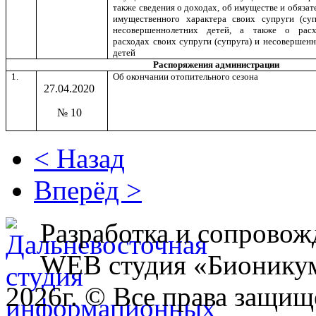
также сведения о доходах, об имуществе и обязат
имущественного характера своих супруги (суп
несовершеннолетних детей, а также о рас
расходах своих супруги (супруга) и несовершен
детей
Распоряжения администрации
1.
Об окончании отопительного сезона
27.04.2020
№ 10
< Назад
Вперёд >
Разработка и сопровож
WEB студия «Бионику
2026г. © Все права защищ