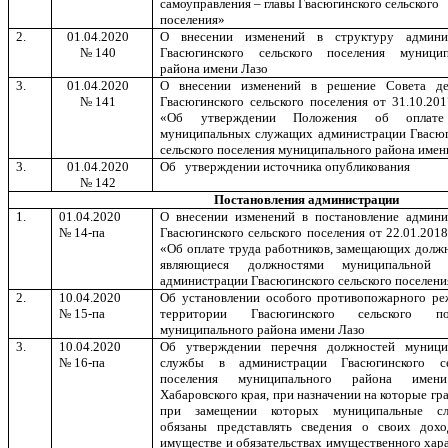
самоуправления – главы Гвасюгинского сельского
поселения»
2.
01.04.2020
О внесении изменений в структуру админи
№ 140
Гвасюгинского сельского поселения муницип
района имени Лазо
3.
01.04.2020
О внесении изменений в решение Совета де
№ 141
Гвасюгинского сельского поселения от 31.10.2
«Об утверждении Положения об оплате
муниципальных служащих администрации Гвасюг
сельского поселения муниципального района имен
3.
01.04.2020
Об утверждении источника опубликования
№ 142
Постановления администрации
1.
01.04.2020
О внесении изменений в постановление админи
№ 14-па
Гвасюгинского сельского поселения от 22.01.201
«Об оплате труда работников, замещающих долж
являющиеся должностями муниципальной 
администрации Гвасюгинского сельского поселени
2.
10.04.2020
Об установлении особого противопожарного ре
№ 15-па
территории Гвасюгинского сельского по
муниципального района имени Лазо
3.
10.04.2020
Об утверждении перечня должностей муници
№ 16-па
службы в администрации Гвасюгинского се
поселения муниципального района имен
Хабаровского края, при назначении на которые гр
при замещении которых муниципальные с
обязаны представлять сведения о своих дохо
имуществе и обязательствах имущественного хара