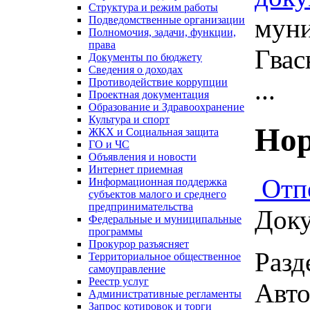
Структура и режим работы
муни
Подведомственные организации
Полномочия, задачи, функции,
права
Гвас
Документы по бюджету
Сведения о доходах
...
Противодействие коррупции
Проектная документация
Образование и Здравоохранение
Культура и спорт
Нор
ЖКХ и Социальная защита
ГО и ЧС
Объявления и новости
Интернет приемная
Отп
Информационная поддержка
субъектов малого и среднего
предпринимательства
Доку
Федеральные и муниципальные
программы
Прокурор разъясняет
Разд
Территориальное общественное
самоуправление
Реестр услуг
Авт
Административные регламенты
Запрос котировок и торги