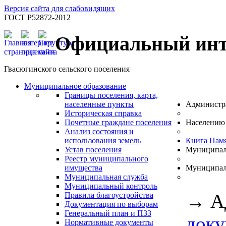
Версия сайта для слабовидящих
ГОСТ Р52872-2012
Официальный инт
Гвасюгинского сельского поселения
Муниципальное образование
Границы поселения, карта,
населенные пункты
Администр
Историческая справка
Почетные граждане поселения
Населению
Анализ состояния и
использования земель
Книга Пам
Устав поселения
Муниципал
Реестр муниципального
имущества
Муниципал
Муниципальная служба
Муниципальный контроль
→
А
Правила благоустройства
Документация по выборам
Генеральный план и ПЗЗ
док
Нормативные документы