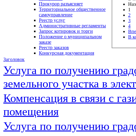
Прокурор разъясняет
Наз
Территориальное общественное
1
самоуправление
2
Реестр услуг
3
Административные регламенты
4
Запрос котировок и торги
Впе
Положение о муниципальном
В к
заказе
Реестр заказов
Конкурсная документация
Заголовок
Услуга по получению град
земельного участка в элек
Компенсация в связи с га
помещения
Услуга по получению град