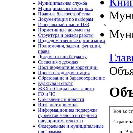
Книг
Муниципальная служба
Муниципальный контроль
Муни
Правила благоустройства
Документация по выборам
Генеральный план и ПЗЗ
Нормативные документы
Муни
Структура и режим работы
Подведомственные организации
Полномочия, задачи, функции,
права
Глав
Документы по бюджету
Сведения о доходах
Объя
Противодействие коррупции
Проектная документация
Образование и Здравоохранение
Культура и спорт
Объ
ЖКХ и Социальная защита
ГО и ЧС
Объявления и новости
Интернет приемная
Информационная поддержка
Кол-во с
субъектов малого и среднего
предпринимательства
Страница 
Федеральные и муниципальные
программы
В н