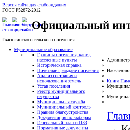
Версия сайта для слабовидящих
ГОСТ Р52872-2012
Официальный инт
Гвасюгинского сельского поселения
Муниципальное образование
Границы поселения, карта,
населенные пункты
Администр
Историческая справка
Почетные граждане поселения
Населению
Анализ состояния и
использования земель
Книга Пам
Устав поселения
Муниципал
Реестр муниципального
имущества
Муниципал
Муниципальная служба
Муниципальный контроль
Глав
Правила благоустройства
Документация по выборам
Генеральный план и ПЗЗ
→
К
Нормативные документы