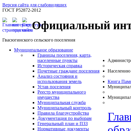
Версия сайта для слабовидящих
ГОСТ Р52872-2012
Официальный инт
Гвасюгинского сельского поселения
Муниципальное образование
Границы поселения, карта,
населенные пункты
Администр
Историческая справка
Почетные граждане поселения
Населению
Анализ состояния и
использования земель
Книга Пам
Устав поселения
Муниципал
Реестр муниципального
имущества
Муниципал
Муниципальная служба
Муниципальный контроль
Глав
Правила благоустройства
Документация по выборам
Генеральный план и ПЗЗ
обра
Нормативные документы