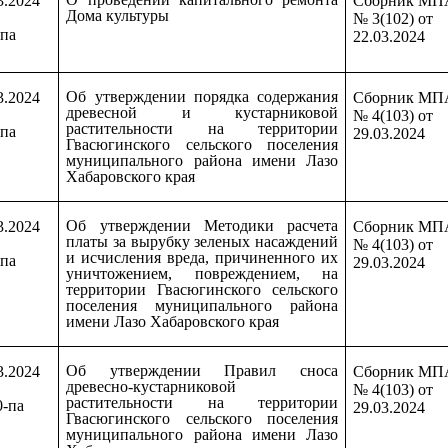
3.2024
Сборник МП
Дома культуры
№ 3(102) от
-па
22.03.2024
Об утверждении порядка содержания
3.2024
Сборник МП
древесной и кустарниковой
№ 4(103) от
растительности на территории
-па
29.03.2024
Гвасюгинского сельского поселения
муниципального района имени Лазо
Хабаровского края
Об утверждении Методики расчета
3.2024
Сборник МП
платы за вырубку зеленых насаждений
№ 4(103) от
и исчисления вреда, причиненного их
-па
29.03.2024
уничтожением, повреждением, на
территории Гвасюгинского сельского
поселения муниципального района
имени Лазо Хабаровского края
Об утверждении Правил сноса
3.2024
Сборник МП
древесно-кустарниковой
№ 4(103) от
растительности на территории
0-па
29.03.2024
Гвасюгинского сельского поселения
муниципального района имени Лазо