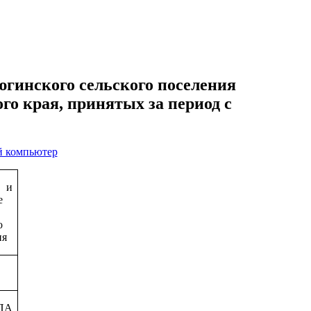
гинского сельского поселения
о края, принятых за период с
й компьютер
р и
е
о
ия
ПА