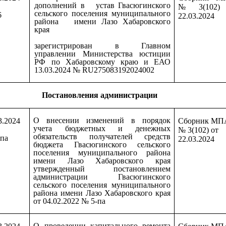
дополнений в устав Гвасюгинского
№ 3(102) 
сельского поселения муниципального
6
22.03.2024
района имени Лазо Хабаровского
края
зарегистрирован в Главном
управлении Министерства юстиции
РФ по Хабаровскому краю и ЕАО
13.03.2024 №
RU
275083192024002
Постановления администрации
О внесении изменений в порядок
3.2024
Сборник МП
учета бюджетных и денежных
№ 3(102) от
обязательств получателей средств
-па
22.03.2024
бюджета Гвасюгинского сельского
поселения муниципального района
имени Лазо Хабаровского края
утвержденный постановлением
администрации Гвасюгинского
сельского поселения муниципального
района имени Лазо Хабаровского края
от 04.02.2022 № 5-па
О проведении капитального ремонта