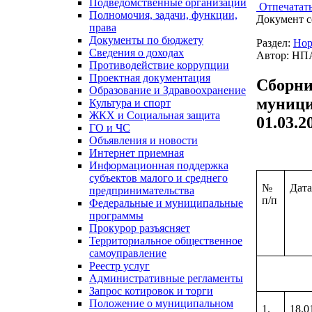
Подведомственные организации
Отпечатат
Полномочия, задачи, функции,
Документ с
права
Документы по бюджету
Раздел:
Нор
Сведения о доходах
Автор: НПА
Противодействие коррупции
Проектная документация
Сборни
Образование и Здравоохранение
муници
Культура и спорт
ЖКХ и Социальная защита
01.03.2
ГО и ЧС
Объявления и новости
Интернет приемная
Информационная поддержка
субъектов малого и среднего
№
Дата
предпринимательства
п/п
Федеральные и муниципальные
программы
Прокурор разъясняет
Территориальное общественное
самоуправление
Реестр услуг
Административные регламенты
Запрос котировок и торги
Положение о муниципальном
1.
18.0