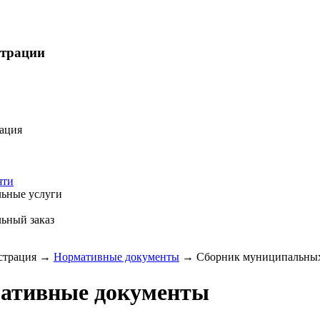
страции
ация
яти
ьные услуги
ьный заказ
трация
→
Нормативные документы
→
Сборник муниципальных 
ативные документы