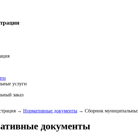
страции
ация
яти
ьные услуги
ьный заказ
трация
→
Нормативные документы
→
Сборник муниципальных 
ативные документы