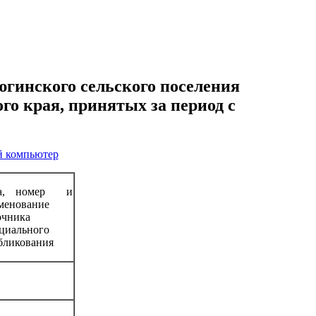
гинского сельского поселения
о края, принятых за период с
й компьютер
та, номер и
менование
очника
циального
бликования