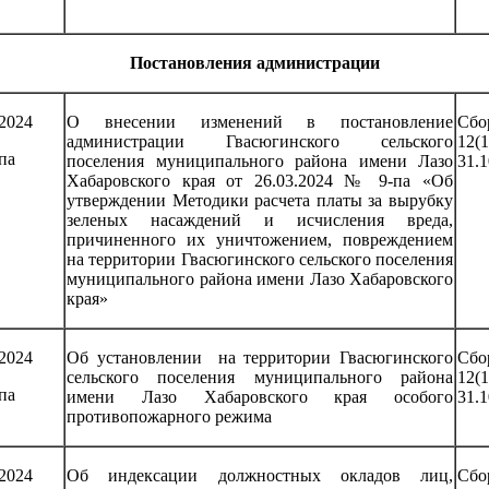
Постановления администрации
.2024
О внесении изменений в постановление
Сб
администрации Гвасюгинского сельского
12
па
поселения муниципального района имени Лазо
31.1
Хабаровского края от 26.03.2024 № 9-па «Об
утверждении Методики расчета платы за вырубку
зеленых насаждений и исчисления вреда,
причиненного их уничтожением, повреждением
на территории Гвасюгинского сельского поселения
муниципального района имени Лазо Хабаровского
края»
.2024
Об установлении на территории Гвасюгинского
Сб
сельского поселения муниципального района
12
па
имени Лазо Хабаровского края особого
31.1
противопожарного режима
.2024
Об индексации должностных окладов лиц,
Сб