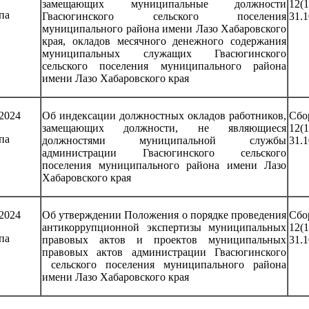
замещающих муниципальные должности
12
па
Гвасюгинского сельского поселения
31.1
муниципального района имени Лазо Хабаровского
края, окладов месячного денежного содержания
муниципальных служащих Гвасюгинского
сельского поселения муниципального района
имени Лазо Хабаровского края
.2024
Об индексации должностных окладов работников,
Сб
замещающих должности, не являющиеся
12
па
должностями муниципальной службы
31.1
администрации Гвасюгинского сельского
поселения муниципального района имени Лазо
Хабаровского края
.2024
Об утверждении Положения о порядке проведения
Сб
антикоррупционной экспертизы муниципальных
12
па
правовых актов и проектов муниципальных
31.1
правовых актов администрации Гвасюгинского
сельского поселения муниципального района
имени Лазо Хабаровского края