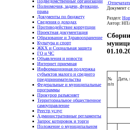
Подведомственные организации
Отпечатат
Полномочия, задачи, функции,
Документ с
права
Документы по бюджету
Раздел:
Нор
Сведения о доходах
Автор: НП
Противодействие коррупции
Проектная документация
Сборни
Образование и Здравоохранение
муници
Культура и спорт
ЖКХ и Социальная защита
01.10.2
ГО и ЧС
Объявления и новости
Интернет приемная
Информационная поддержка
субъектов малого и среднего
№
Дата,
предпринимательства
п/п
Федеральные и муниципальные
программы
Прокурор разъясняет
Территориальное общественное
самоуправление
Реестр услуг
Административные регламенты
Запрос котировок и торги
Положение о муниципальном