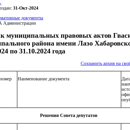
ь
оздан:
31-Окт-2024
мативные документы
А Администрации
к муниципальных правовых актов Гвасю
пального района имени Лазо Хабаровског
024 по 31.10.2024 года
Сохранить архив на сво
 номер
Наименование документа
Да
наи
ист
офи
опу
Решения Совета депутатов